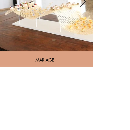
MARIAGE
Au milieu des champs de blé..
Création d'une installation pour le cocktail d'un
mariage champêtre.
Design d'un champ de blé, une vague en
cannage, une décoration bucolique.