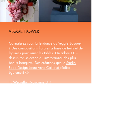
VEGGIE FLOWER
Connaissez-vous la tendance du Veggie Bouquet
? Des compositions florales à base de fruits et de
légumes pour orner les tables. On adore ! Ci-
dessus ma sélection à l’international des plus
beaux bouquets. Des créations que le
Studio
Food Design Laure-Anne Caillaud
réalise
également 😉
1. Weareflwr (Royaume Uni)
2. Aiku Floral (Japon)
3. Maxim Languev (Russie)
4. Erick Galindo (Thailande)
5. London Flower School
6.
Nebbia Studio
(France)
8.
This Humid House
(Philippines)
#decorationstudio
#scenographiedetable
#evenementiel
#floraldecoration