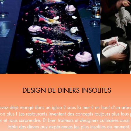
DESIGN DE DINERS INSOLITES
avez déjà mangé dans un igloo ? sous la mer ? en haut d'un arbr
n plus ! Les restaurants inventent des concepts toujours plus fous
r et nous surprendre. Et bien traiteurs et designers culinaires aussi
table des diners aux expériences les plus insolites du moment.