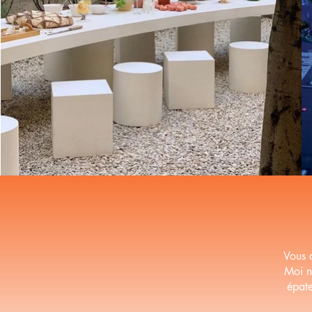
Vous 
Moi no
épate