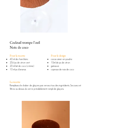
Cocktail trompe l'oeil
Noix de coco
Pour la recette
​​Pour le design​
40 ml de rhum blanc
cacao amer en poudre
20cl jus de citron vert
10ml de jus de citron
20 ml lait de coco (crème)
guimauve
10 ml jus d’ananas
copeaux de noix de coco
​​La recette
Remplissez le shaker de glaçons puis versez tous des ingrédients. Secouez et
filtrez au dessus du verre préalablement rempli de glaçons.